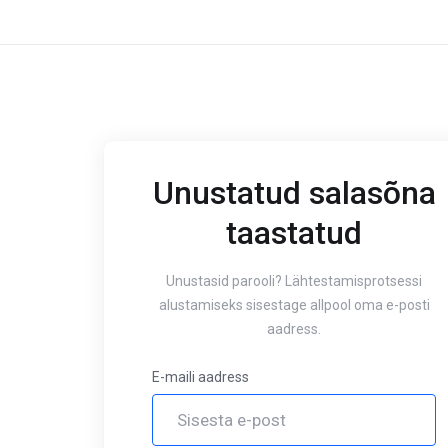
Unustatud salasõna
taastatud
Unustasid parooli? Lähtestamisprotsessi
alustamiseks sisestage allpool oma e-posti
aadress.
E-maili aadress