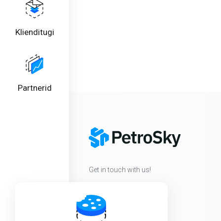
Klienditugi
Partnerid
Get in touch with us!