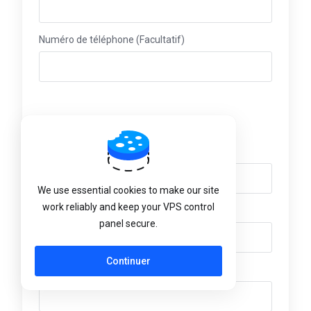
Numéro de téléphone (Facultatif)
Adresse de facturation
Nom d'entreprise (Facultatif)
We use essential cookies to make our site
work reliably and keep your VPS control
Adresse (Facultatif)
panel secure.
Continuer
Adresse 2 (Facultatif)