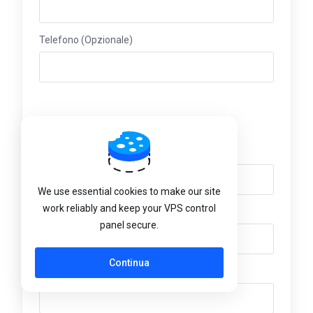
Telefono (Opzionale)
Indirizzo fatturazione
Nome azienda (Opzionale)
We use essential cookies to make our site
work reliably and keep your VPS control
Indirizzo (Opzionale)
panel secure.
Continua
Indirizzo 2 (Opzionale)