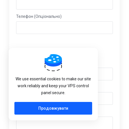
Телефон (Опціонально)
Платіжна адреса
Компанія (Опціонально)
We use essential cookies to make our site
work reliably and keep your VPS control
Вулиця, адреса (Опціонально)
panel secure.
Продовжувати
Вулиця, адреса 2 (Опціонально)