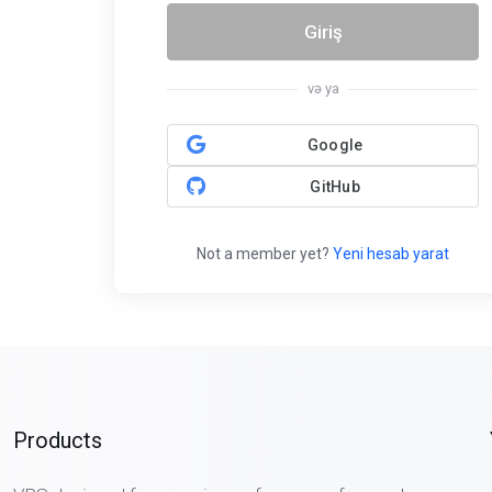
Giriş
və ya
Google
GitHub
Not a member yet?
Yeni hesab yarat
Products