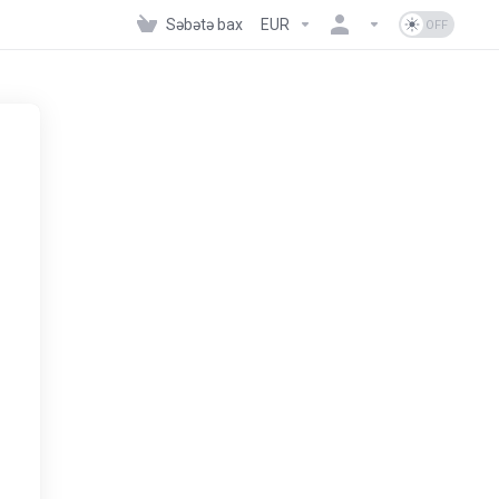
Səbətə bax
EUR