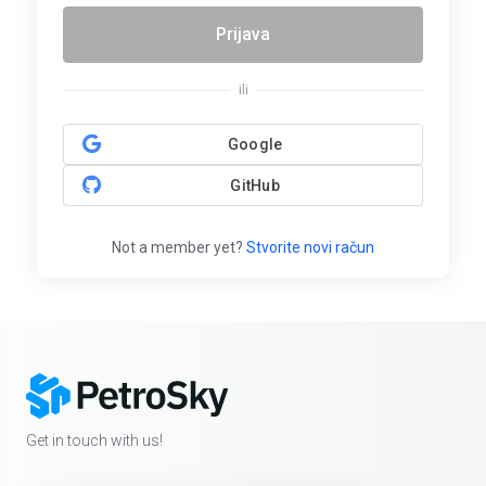
Prijava
ili
Google
GitHub
Not a member yet?
Stvorite novi račun
Get in touch with us!