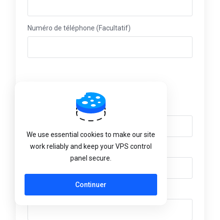
Numéro de téléphone (Facultatif)
Adresse de facturation
Nom d'entreprise (Facultatif)
We use essential cookies to make our site
work reliably and keep your VPS control
Adresse (Facultatif)
panel secure.
Continuer
Adresse 2 (Facultatif)