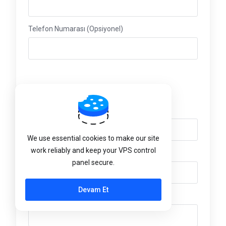
Telefon Numarası (Opsiyonel)
Fatura Adresi
Firma Adı (Opsiyonel)
We use essential cookies to make our site
work reliably and keep your VPS control
Adres (Opsiyonel)
panel secure.
Devam Et
Adres devamı (Opsiyonel)